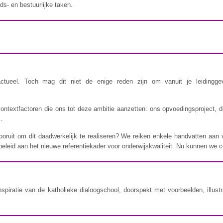
ds- en bestuurlijke taken.
actueel. Toch mag dit niet de enige reden zijn om vanuit je leidinggev
 contextfactoren die ons tot deze ambitie aanzetten: ons opvoedingsproject,
…
ooruit om dit daadwerkelijk te realiseren? We reiken enkele handvatten aan 
beleid aan het nieuwe referentiekader voor onderwijskwaliteit. Nu kunnen we
spiratie van de katholieke dialoogschool, doorspekt met voorbeelden, illustra