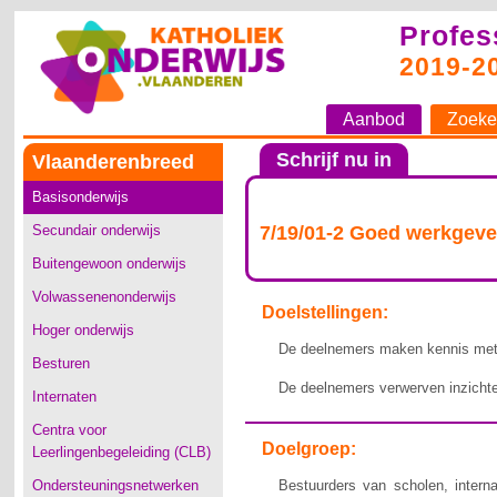
Profes
2019-2
Aanbod
Zoeke
Schrijf nu in
Vlaanderenbreed
Basisonderwijs
Secundair onderwijs
7/19/01-2 Goed werkgev
Buitengewoon onderwijs
Volwassenenonderwijs
Doelstellingen:
Hoger onderwijs
De deelnemers
maken kennis
met
Besturen
De deelnemers verwerven inzichten
Internaten
Centra voor
Doelgroep:
Leerlingenbegeleiding (CLB)
Ondersteuningsnetwerken
Bestuurders van scholen, intern