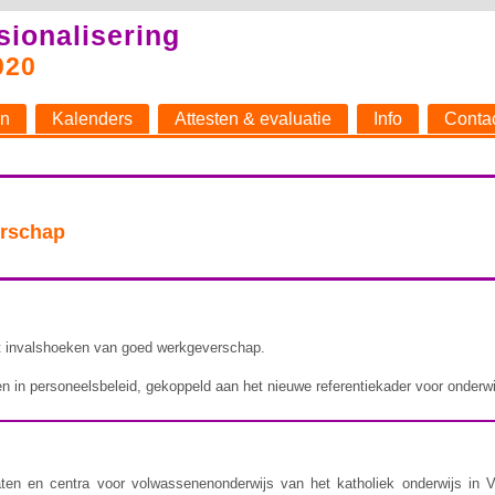
sionalisering
020
n
Kalenders
Attesten & evaluatie
Info
Conta
erschap
 invalshoeken van goed werkgeverschap.
 in personeelsbeleid, gekoppeld aan het nieuwe referentiekader voor onderwij
aten en centra voor volwassenenonderwijs van het katholiek onderwijs in V