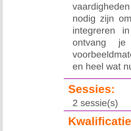
vaardighede
nodig zijn o
integreren i
ontvang j
voorbeeldmate
en heel wat nu
Sessies:
2 sessie(s)
Kwalificatie