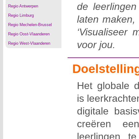
de leerlingen
Regio Antwerpen
Regio Limburg
laten maken, 
Regio Mechelen-Brussel
‘Visualiseer m
Regio Oost-Vlaanderen
voor jou.
Regio West-Vlaanderen
Doelstellin
Het globale 
is leerkrachte
digitale basi
creëren een
leerlingen t