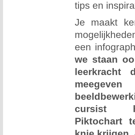
tips en inspira
Je maakt ke
mogelijkhede
een infograph
we staan ook 
leerkracht 
meegeve
beeldbewerki
cursist 
Piktochart 
knie krijgen.