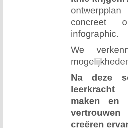
ontwerppl
concreet 
infographic.
We verkenn
mogelijkheden
Na deze s
leerkracht 
maken en d
vertrouwen 
creëren erva