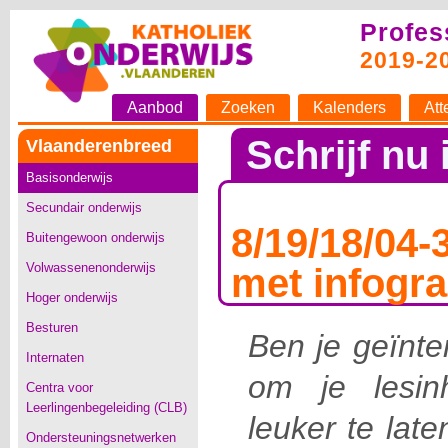
Profes
2019-2
Aanbod
Zoeken
Kalenders
Att
Schrijf nu 
Vlaanderenbreed
Basisonderwijs
Secundair onderwijs
8/19/18/04-
Buitengewoon onderwijs
Volwassenenonderwijs
met infogra
Hoger onderwijs
Besturen
Ben je geïnte
Internaten
om je lesin
Centra voor
Leerlingenbegeleiding (CLB)
leuker te lat
Ondersteuningsnetwerken