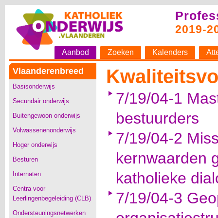
Profes
2019-2
Aanbod
Zoeken
Kalenders
Att
Kwaliteitsvo
Vlaanderenbreed
Basisonderwijs
7/19/04-1 Mast
Secundair onderwijs
bestuurders
Buitengewoon onderwijs
Volwassenenonderwijs
7/19/04-2 Missi
Hoger onderwijs
kernwaarden g
Besturen
katholieke dia
Internaten
Centra voor
7/19/04-3 Geo
Leerlingenbegeleiding (CLB)
Ondersteuningsnetwerken