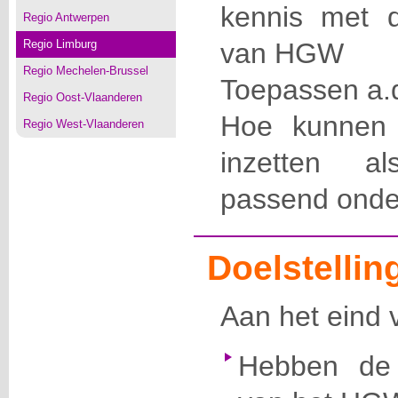
kennis met
Regio Antwerpen
Regio Limburg
van HGW
Regio Mechelen-Brussel
Toepassen a.d
Regio Oost-Vlaanderen
Hoe kunnen 
Regio West-Vlaanderen
inzetten a
passend onder
Doelstellin
Aan het eind 
Hebben de 