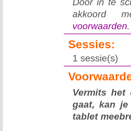
Door in te sch
akkoord m
voorwaarden
.
Sessies:
1 sessie(s)
Voorwaarde
Vermits het
gaat, kan je
tablet meebr