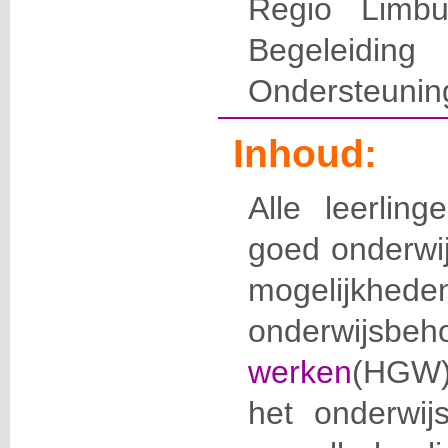
Regio Limbu
Begelei
Ondersteunin
Inhoud:
Alle leerlin
goed onderwij
mogeli
onderwijsbeh
werken
(HGW) 
het onderwij