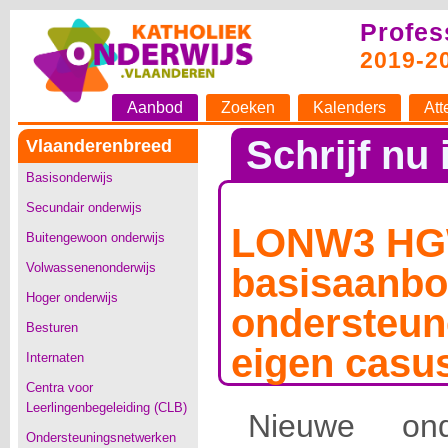
Profes
2019-2
Aanbod
Zoeken
Kalenders
Att
Schrijf nu 
Vlaanderenbreed
Basisonderwijs
Secundair onderwijs
LONW3 HG
Buitengewoon onderwijs
Volwassenenonderwijs
basisaanbo
Hoger onderwijs
ondersteun
Besturen
eigen casus
Internaten
Centra voor
Leerlingenbegeleiding (CLB)
Nieuwe ond
Ondersteuningsnetwerken