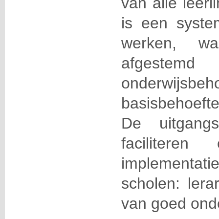
van alle leer
is een syste
werken, wa
afgeste
onderwijs
basisbehoefte
De uitgan
faciliteren 
implementat
scholen: lera
van goed onde