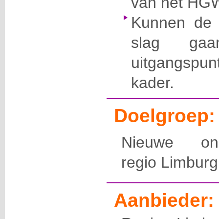
van het HG
Kunnen de 
slag g
uitgangspu
kader.
Doelgroep:
Nieuwe
o
n
regio
Limburg
Aanbieder: