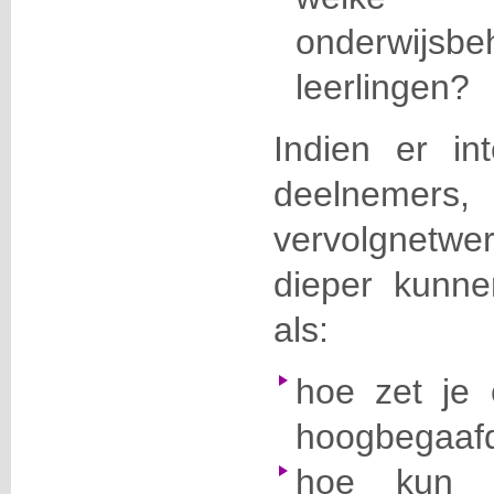
onderwijsbe
leerlingen?
Indien er in
deelnemer
vervolgnetwe
dieper kunn
als:
hoe zet je 
hoogbegaaf
hoe kun j