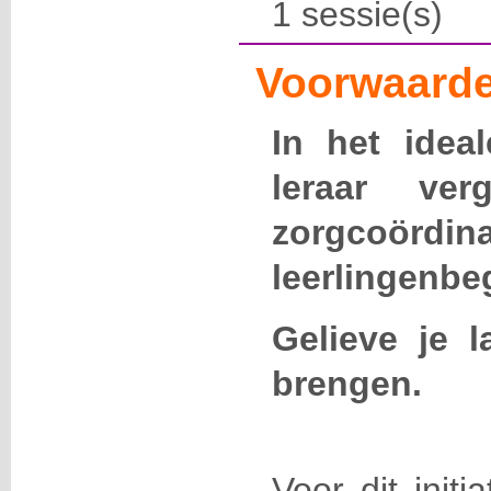
1 sessie(s)
Voorwaarde
In het idea
leraar ve
zorgcoörd
leerlingenbeg
Gelieve je l
brengen.
Voor dit initi