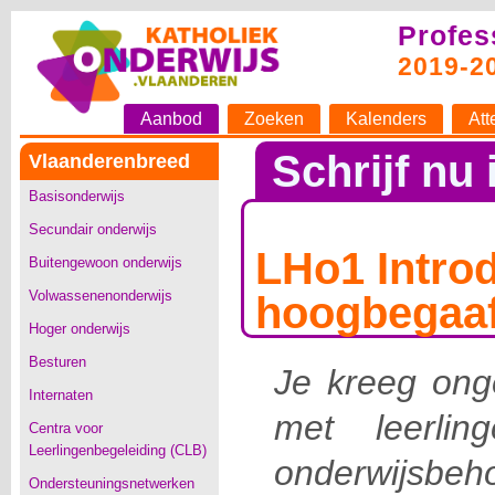
Profes
2019-2
Aanbod
Zoeken
Kalenders
Att
Schrijf nu 
Vlaanderenbreed
Basisonderwijs
Secundair onderwijs
LHo1 Intro
Buitengewoon onderwijs
Volwassenenonderwijs
hoogbegaa
Hoger onderwijs
Besturen
Je kreeg onge
Internaten
met leerlin
Centra voor
Leerlingenbegeleiding (CLB)
onderwijsbeh
Ondersteuningsnetwerken