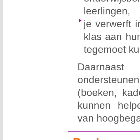
leerlingen,
je verwerft i
klas aan hu
tegemoet ku
Daarnaa
ondersteu
(boeken, kade
kunnen helpe
van hoogbegaa