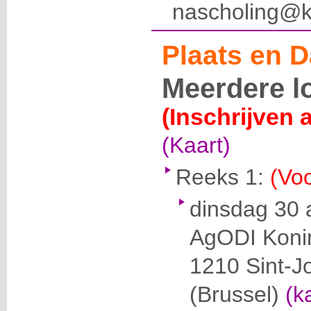
nascholing@k
Plaats en D
Meerdere l
(Inschrijven 
(Kaart)
Reeks 1:
(Voo
dinsdag 30 
AgODI
Konin
1210 Sint-J
(Brussel)
(k