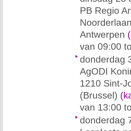
PB Regio A
Noorderlaa
Antwerpen
van 09:00 t
donderdag 3
AgODI
Konin
1210 Sint-J
(Brussel)
(k
van 13:00 t
donderdag 