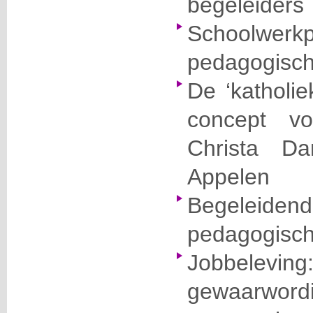
begeleiders
Schoolw
pedagogisch
De ‘katholie
concept v
Christa D
Appelen
Begeleiden
pedagogisch
Jobbelevi
gewaarword