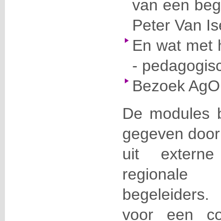
van een begi
Peter V
En wat met h
- pedagogis
Bezoek AgO
De modules 
gegeven door
uit extern
regional
begeleiders
voor een co