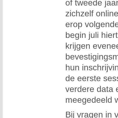
of tweede jaa
zichzelf onlin
erop volgende
begin juli hie
krijgen evene
bevestigingsm
hun inschrijvi
de eerste sess
verdere data e
meegedeeld 
Bij vragen in