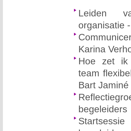
Leiden v
organisatie 
Communicer
Karina Verh
Hoe zet ik e
team flexibe
Bart Jaminé
Reflectiegr
begeleiders
Startsess