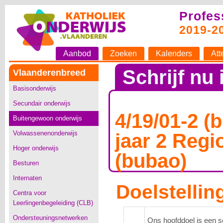
Profes
2019-2
Aanbod
Zoeken
Kalenders
Att
Schrijf nu 
Vlaanderenbreed
Basisonderwijs
Secundair onderwijs
4/19/01-2 (
Buitengewoon onderwijs
Volwassenenonderwijs
jaar 2 Reg
Hoger onderwijs
(bubao)
Besturen
Internaten
Doelstellin
Centra voor
Leerlingenbegeleiding (CLB)
Ondersteuningsnetwerken
Ons hoofddoel is een s