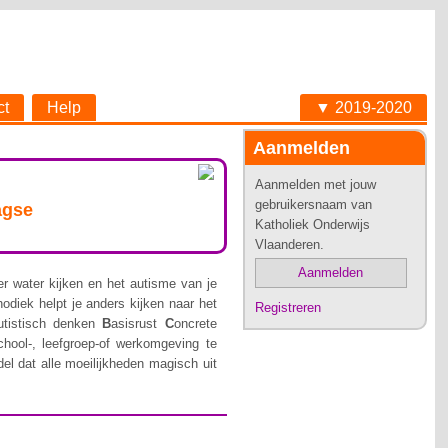
ct
Help
▼ 2019-2020
Aanmelden
Aanmelden met jouw
gebruikersnaam van
agse
Katholiek Onderwijs
Vlaanderen.
Aanmelden
er water kijken en het autisme van je
odiek helpt je anders kijken naar het
Registreren
utistisch denken
B
asisrust
C
oncrete
chool-, leefgroep-of werkomgeving te
l dat alle moeilijkheden magisch uit