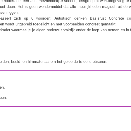
ethodiek om een autismevriendelijke school-, leefgroep-of werkomgeving te 
oet doen. Het is geen wondermiddel dat alle moeilijkheden magisch uit de we
nsen liggen.
 baseert zich op 6 woorden:
A
utistisch denken
B
asisrust
C
oncrete c
ppen wordt uitgebreid toegelicht en met voorbeelden concreet gemaakt.
iekader waarmee je je eigen onderwijspraktijk onder de loep kan nemen en in 
elden, beeld- en filmmateriaal om het geleerde te concretiseren.
en.
epen.