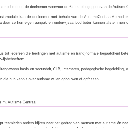
ismodule leert de deelnemer waarvoor de 6 sleutelbegrippen van de AutismeC
asismodule kan de deelnemer met behulp van de AutismeCentraalMethodiek
waardoor ze hun eigen aanpak en onderwijsaanbod beter kunnen afstemmen o
us tot iedereen die leerlingen met autisme en (rand)normale begaafdheid bete
rwijsbehoeften:
itengewoon basis en secundair, CLB, internaten, pedagogische begeleiding,
n die hun kennis over autisme willen opbouwen of opfrissen
.s.m. Autisme Centraal
pt teamleden anders kijken naar het gedrag van mensen met autisme én naar