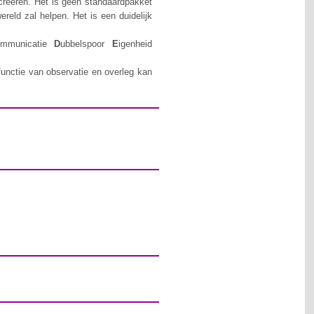
creëren. Het is geen standaardpakket
reld zal helpen. Het is een duidelijk
ommunicatie
D
ubbelspoor
E
igenheid
functie van observatie en overleg kan