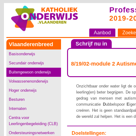
Profes
2019-2
Aanbod
Zoeke
Schrijf nu in
Vlaanderenbreed
Basisonderwijs
Secundair onderwijs
8/19/02-module 2 Autism
Buitengewoon onderwijs
Volwassenenonderwijs
Onzichtbaar onder water ligt de 
Hoger onderwijs
leerling(en) beter begrijpen. De 
gedrag van mensen met autisme
Besturen
communicatie
D
ubbelspoor
E
ige
Internaten
creëren. Het is geen standaardpa
de wereld zal helpen. Het is een d
Centra voor
Leerlingenbegeleiding (CLB)
Ondersteuningsnetwerken
Doelstellingen: