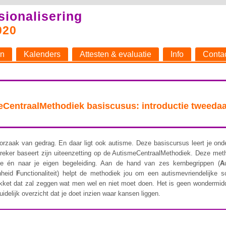
sionalisering
020
n
Kalenders
Attesten & evaluatie
Info
Conta
eCentraalMethodiek basiscusus: introductie tweeda
oorzaak van gedrag. En daar ligt ook autisme. Deze basiscursus leert je ond
spreker baseert zijn uiteenzetting op de AutismeCentraalMethodiek. Deze meth
 én naar je eigen begeleiding. Aan de hand van zes kernbegrippen (
A
nheid
F
unctionaliteit) helpt de methodiek jou om een autismevriendelijke s
kket dat zal zeggen wat men wel en niet moet doen. Het is geen wondermidde
uidelijk overzicht dat je doet inzien waar kansen liggen.