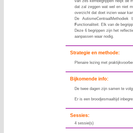
van zes kernbegrippen helpt de m
dat zal zeggen wat wel en niet m
overzicht dat doet inzien waar ka
De AutismeCentraalMethodiek
F
unctionaliteit. Elk van de begri
Deze 6 begrippen zijn het reflect
aanpassen waar nodig.
Strategie en methode:
Plenaire lezing met praktijkvoorbe
Bijkomende info:
De twee dagen zijn samen te volg
Er is een broodjesmaaltijd inbegr
Sessies:
4 sessie(s)