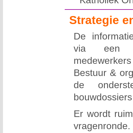
Katholiek O
Strategie 
De informati
via een p
medewerke
Bestuur & org
de onders
bouwdossiers
Er wordt ruim
vragenronde.