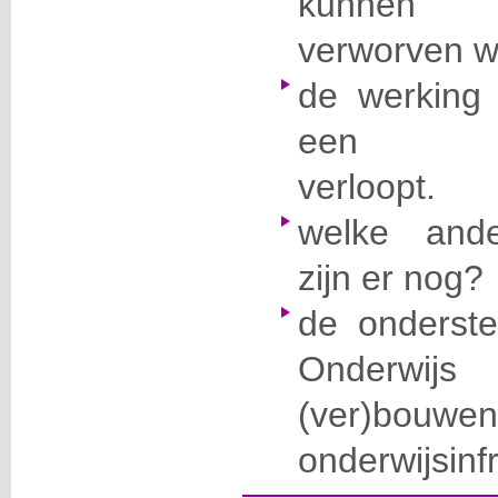
kunnen
verworven 
de
werking
een AGI
verloopt.
welke
ander
zijn er nog?
d
e
onderste
Onderwijs
(ver)
onderwijsinfr