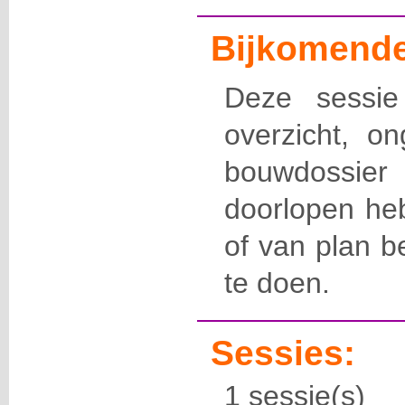
Bijkomende
Deze sessie
overzicht, o
bouwdossi
doorlopen he
of van plan 
te doen.
Sessies:
1 sessie(s)