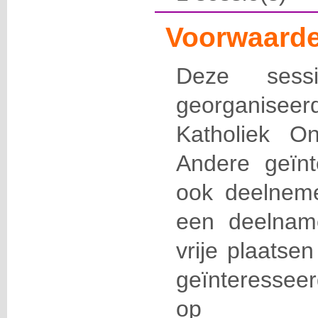
Voorwaarde
Deze sess
georganisee
Katholiek On
Andere geïn
ook deelneme
een deelname
vrije plaatsen
geïnteressee
op