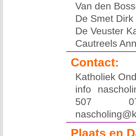
Van den Boss
De Smet Dirk
De Veuster Ka
Cautreels An
Contact:
Katholiek Ond
info naschol
507 
nascholing@k
Plaats en D