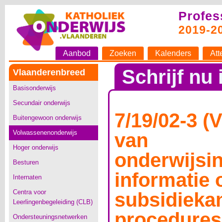
Profes
2019-2
Aanbod
Zoeken
Kalenders
Att
Schrijf nu 
Vlaanderenbreed
Basisonderwijs
Secundair onderwijs
7/19/02-3 
Buitengewoon onderwijs
Volwassenenonderwijs
van
Hoger onderwijs
onderwijsin
Besturen
informatie 
Internaten
Centra voor
subsidieka
Leerlingenbegeleiding (CLB)
procedures
Ondersteuningsnetwerken