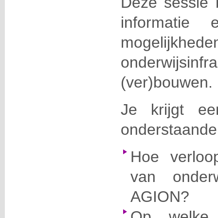
Deze sessie 
informatie
mogeli
onderwijsi
(ver)bouwen.
Je krijgt e
onderstaande
Hoe verloo
van onderwi
AGION?
Op welke 