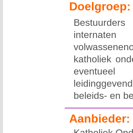
Doelgroep:
Bestuurde
internate
volwassenen
katholiek ond
eventueel
leidinggeve
beleids- en be
Aanbieder:
Katholiek Ond