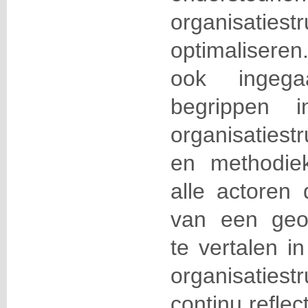
organisat
optimalisere
ook ingeg
begrippen 
organisatiest
en
methodi
alle actoren 
van een geop
te vertalen 
organisaties
continu reflec