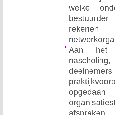
welke ond
bestuurder
rekene
netwerkorgan
Aan het
naschol
deelnemers
praktijkvoo
opgeda
organisat
afspr