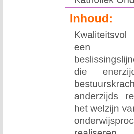
Inhoud:
Kwaliteitsvo
een organ
beslissingsli
die enerzi
bestuurskr
anderzijds 
het welzijn va
onderwijspro
realisere