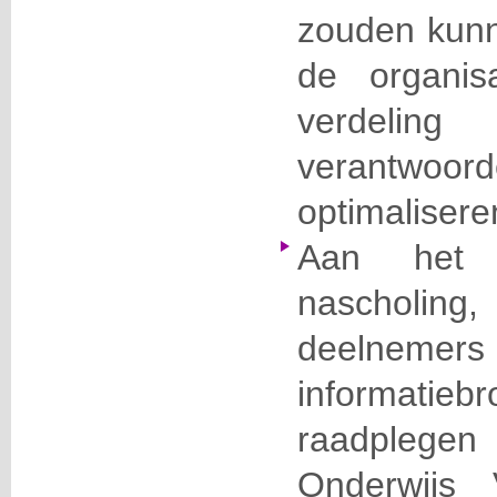
zouden kun
de organis
verd
verantwoo
optimalisere
Aan het
naschol
deelne
informatie
raadplegen
Onderwijs