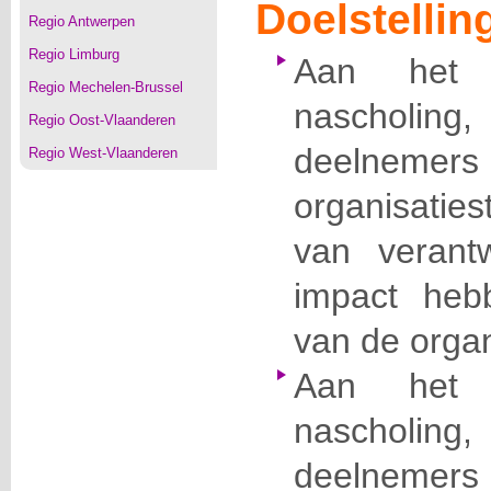
Doelstellin
Regio Antwerpen
Regio Limburg
Aan het
Regio Mechelen-Brussel
naschol
Regio Oost-Vlaanderen
deelnemer
Regio West-Vlaanderen
organisaties
van verant
impact heb
van de organ
Aan het
naschol
deelnemers