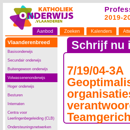
Profes
2019-2
Aanbod
Zoeken
Kalenders
Att
Schrijf nu 
Vlaanderenbreed
Basisonderwijs
Secundair onderwijs
7/19/04-3A
Buitengewoon onderwijs
Volwassenenonderwijs
Geoptimali
Hoger onderwijs
organisatie
Besturen
verantwoor
Internaten
Centra voor
Teamgerich
Leerlingenbegeleiding (CLB)
Ondersteuningsnetwerken