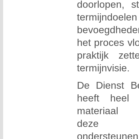
doorlopen, 
termijndoel
en
bevoegdhede
het proces vlo
praktijk ze
termijnvisie.
De Dienst Be
heeft heel 
materiaal
de
ze
pro
ondersteunen