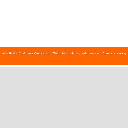
© Katholiek Onderwijs Vlaanderen - 2026 - Alle rechten voorbehouden -
Privacyverklaring