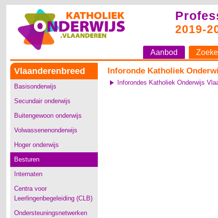
Profes
2019-2
Aanbod
Zoeke
Vlaanderenbreed
Inforonde Katholiek Onderw
Inforondes Katholiek Onderwijs Vla
Basisonderwijs
Secundair onderwijs
Buitengewoon onderwijs
Volwassenenonderwijs
Hoger onderwijs
Besturen
Internaten
Centra voor
Leerlingenbegeleiding (CLB)
Ondersteuningsnetwerken