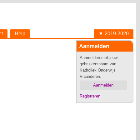
ct
Help
▼ 2019-2020
Aanmelden
Aanmelden met jouw
gebruikersnaam van
Katholiek Onderwijs
Vlaanderen.
Aanmelden
Registreren