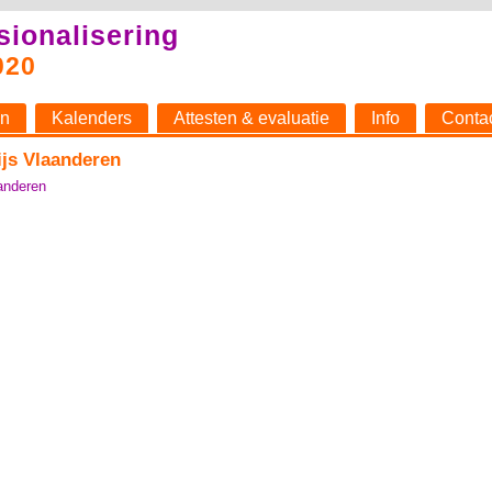
sionalisering
020
n
Kalenders
Attesten & evaluatie
Info
Conta
ijs Vlaanderen
anderen