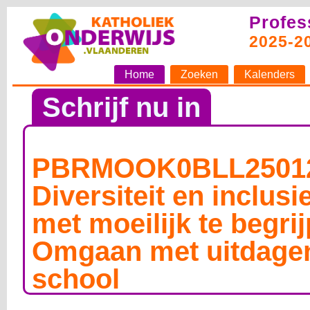
Profes
2025-2
Home
Zoeken
Kalenders
Schrijf nu in
PBRMOOK0BLL25012
Diversiteit en inclus
met moeilijk te begri
Omgaan met uitdagen
school