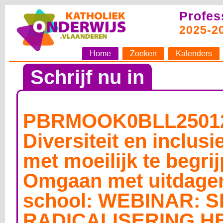
Profes
2025-2
Home
Zoeken
Kalenders
Schrijf nu in
PBRMOOK0BLL25012
Diversiteit en inclus
met moeilijk te begri
Omgaan met uitdagen
school: WEBINAR: 
RADICALISERING 