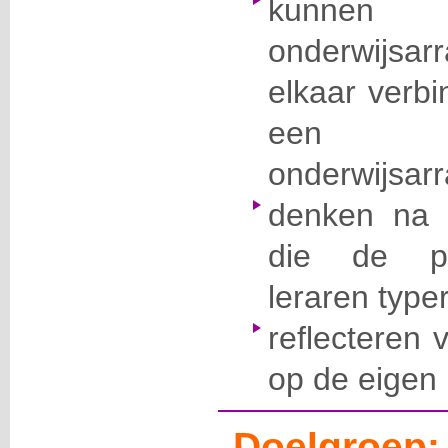
kunne
onderwijs
elkaar verbi
een 
onderwijsar
denken na 
die de pro
leraren type
reflecteren 
op de eigen p
Doelgroep: