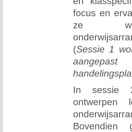
en klasspecif
focus en erv
ze wat
onderwijsar
(
Sessie 1 wo
aange
handelingspla
In sessie 
ontwerpen l
onderwijsarr
Bovendien