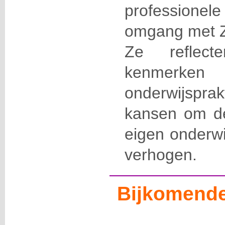
professione
omgang met Zi
Ze reflect
kenmerke
onderwijspra
kansen om de 
eigen onderwi
verhogen.
Bijkomende