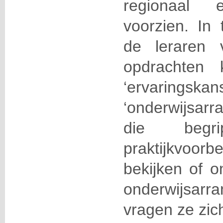
regionaal 
voorzien. In
de leraren 
opdrachten 
‘ervari
‘onderwijsarr
die beg
praktijkvoorb
bekijken of o
onderwijsarr
vragen ze zic