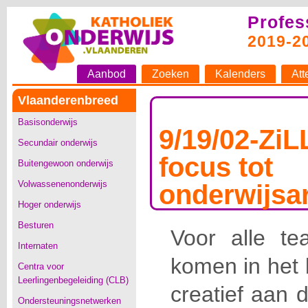
Profes
2019-2
Aanbod
Zoeken
Kalenders
Att
Vlaanderenbreed
Basisonderwijs
9/19/02-Zi
Secundair onderwijs
focus tot
Buitengewoon onderwijs
Volwassenenonderwijs
onderwijsa
Hoger onderwijs
Besturen
Voor alle te
Internaten
komen in het 
Centra voor
Leerlingenbegeleiding (CLB)
creatief aan 
Ondersteuningsnetwerken